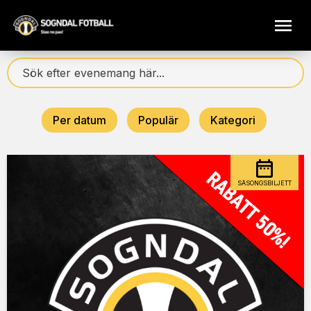
Per datum
Populär
Kategori
SÄSONGSBILJETT