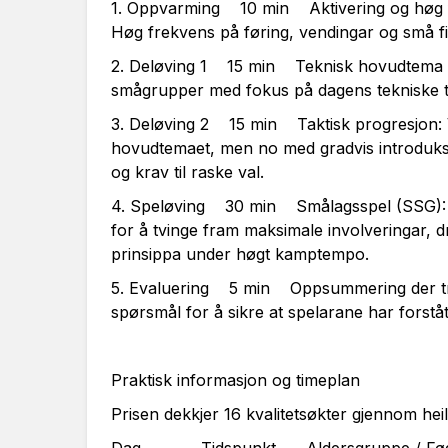
1. Oppvarming 10 min Aktivering og høg fr
Høg frekvens på føring, vendingar og små f
2. Deløving 1 15 min Teknisk hovudtema & t
smågrupper med fokus på dagens tekniske 
3. Deløving 2 15 min Taktisk progresjon: V
hovudtemaet, men no med gradvis introduksj
og krav til raske val.
4. Speløving 30 min Smålagsspel (SSG): S
for å tvinge fram maksimale involveringar, dri
prinsippa under høgt kamptempo.
5. Evaluering 5 min Oppsummering der tren
spørsmål for å sikre at spelarane har forståt
Praktisk informasjon og timeplan
Prisen dekkjer 16 kvalitetsøkter gjennom he