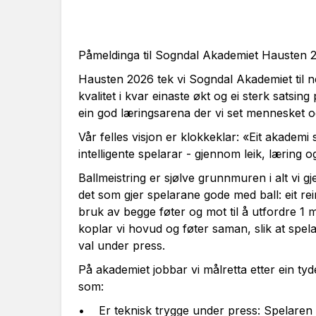
Påmeldinga til Sogndal Akademiet Hausten 
Hausten 2026 tek vi Sogndal Akademiet til ne
kvalitet i kvar einaste økt og ei sterk satsing p
ein god læringsarena der vi set mennesket o
Vår felles visjon er klokkeklar: «Eit akademi 
intelligente spelarar - gjennom leik, læring og 
Ballmeistring er sjølve grunnmuren i alt vi gje
det som gjer spelarane gode med ball: eit rei
bruk av begge føter og mot til å utfordre 1
koplar vi hovud og føter saman, slik at spel
val under press.
På akademiet jobbar vi målretta etter ein tyde
som:
• Er teknisk trygge under press: Spelaren 