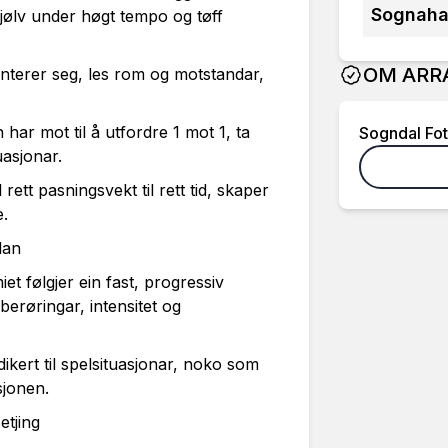
Sognaha
sjølv under høgt tempo og tøff
OM ARR
nterer seg, les rom og motstandar,
ar mot til å utfordre 1 mot 1, ta
Sogndal Fot
tuasjonar.
tt pasningsvekt til rett tid, skaper
e.
lan
t følgjer ein fast, progressiv
berøringar, intensitet og
ikert til spelsituasjonar, noko som
asjonen.
jing