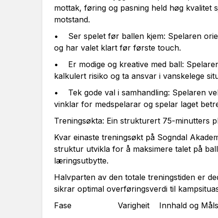
mottak, føring og pasning held høg kvalitet 
motstand.
• Ser spelet før ballen kjem: Spelaren orie
og har valet klart før første touch.
• Er modige og kreative med ball: Spelaren h
kalkulert risiko og ta ansvar i vanskelege si
• Tek gode val i samhandling: Spelaren vel re
vinklar for medspelarar og spelar laget betr
Treningsøkta: Ein strukturert 75-minutters p
Kvar einaste treningsøkt på Sogndal Akademie
struktur utvikla for å maksimere talet på ball
læringsutbytte.
Halvparten av den totale treningstiden er ded
sikrar optimal overføringsverdi til kampsitu
Fase Varigheit Innhald og Målset