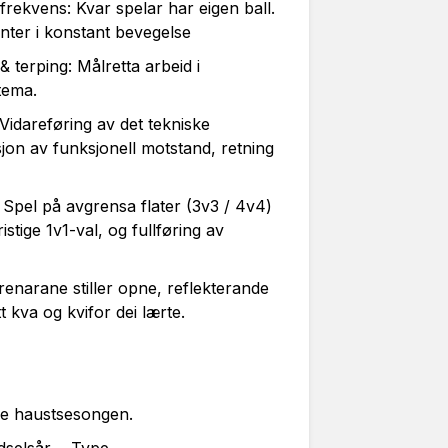
ekvens: Kvar spelar har eigen ball.
inter i konstant bevegelse
erping: Målretta arbeid i
tema.
idareføring av det tekniske
on av funksjonell motstand, retning
pel på avgrensa flater (3v3 / 4v4)
stige 1v1-val, og fullføring av
arane stiller opne, reflekterande
t kva og kvifor dei lærte.
ile haustsesongen.