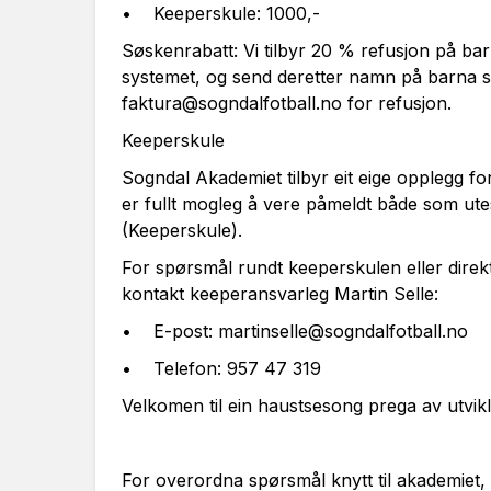
• Keeperskule: 1000,-
Søskenrabatt: Vi tilbyr 20 % refusjon på ba
systemet, og send deretter namn på barna 
faktura@sogndalfotball.no for refusjon.
Keeperskule
Sogndal Akademiet tilbyr eit eige opplegg fo
er fullt mogleg å vere påmeldt både som ut
(Keeperskule).
For spørsmål rundt keeperskulen eller dire
kontakt keeperansvarleg Martin Selle:
• E-post: martinselle@sogndalfotball.no
• Telefon: 957 47 319
Velkomen til ein haustsesong prega av utvikli
For overordna spørsmål knytt til akademiet,