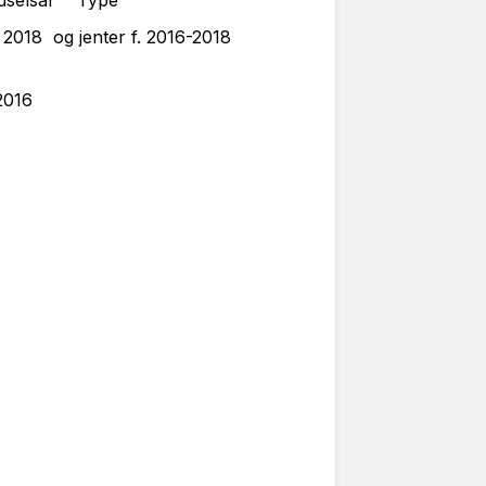
selsår Type
17, 2018 og jenter f. 2016-2018
ødd 2014, 2015, 2016
5 Fødd 2019, 2020
0 Fødd 2014 - 2017
10:00 Fødd 2021