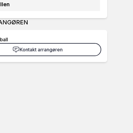
llen
ANGØREN
ball
Kontakt arrangøren