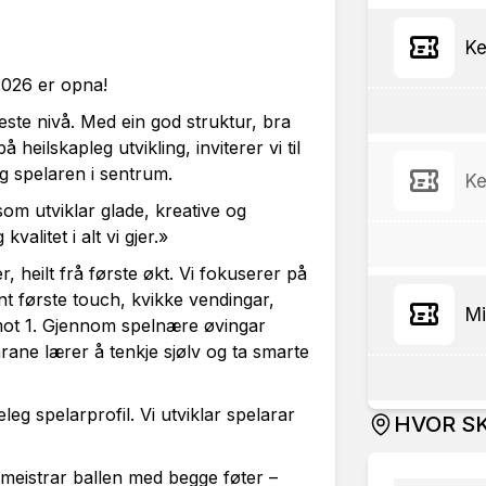
Ke
2026 er opna!
ste nivå. Med ein god struktur, bra
å heilskapleg utvikling, inviterer vi til
g spelaren i sentrum.
Ke
som utviklar glade, kreative og
kvalitet i alt vi gjer.»
r, heilt frå første økt. Vi fokuserer på
nt første touch, kvikke vendingar,
Mi
 mot 1. Gjennom spelnære øvingar
arane lærer å tenkje sjølv og ta smarte
leg spelarprofil. Vi utviklar spelarar
HVOR SK
meistrar ballen med begge føter –